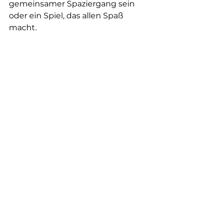
gemeinsamer Spaziergang sein 
oder ein Spiel, das allen Spaß 
macht.
Augenhöhe einer Mutter, die mit ihrem 
Kind im Garten spielt