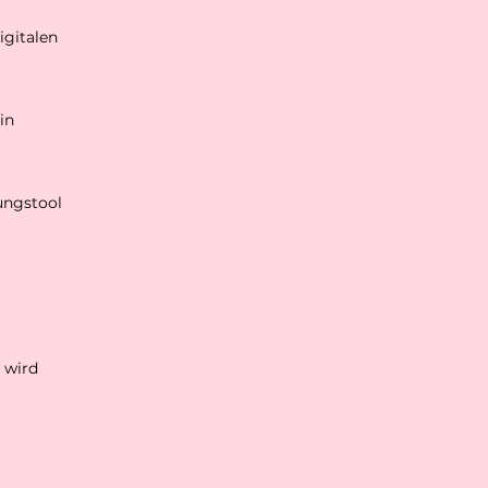
igitalen
in
ungstool
 wird